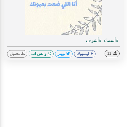
#أسماء
#أشرف
11
فيسبوك
تويتر
واتس اب
تحميل