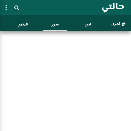
نص
صور
فيديو
أشرف