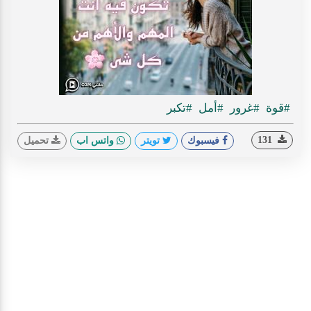
#قوة
#غرور
#أمل
#تكبر
131
فيسبوك
تويتر
واتس اب
تحميل