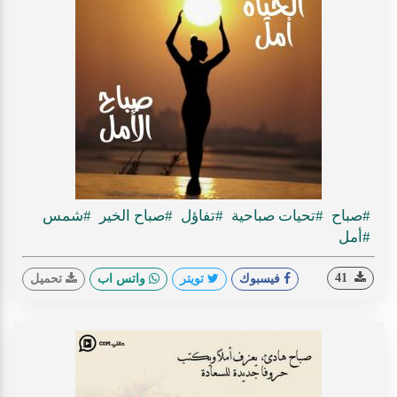
#صباح
#تحيات صباحية
#تفاؤل
#صباح الخير
#شمس
#أمل
41
فيسبوك
تويتر
واتس اب
تحميل