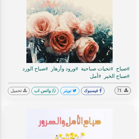
#صباح
#تحيات صباحية
#ورود وأزهار
#صباح الورد
#صباح الخير
#أمل
71
فيسبوك
تويتر
واتس اب
تحميل