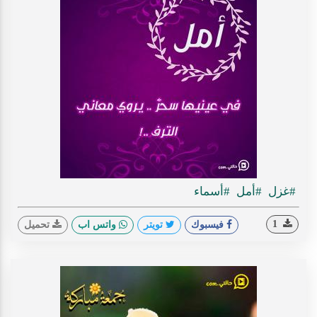
#غزل
#أمل
#أسماء
1
فيسبوك
تويتر
واتس اب
تحميل