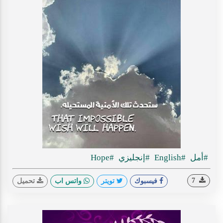
#أمل
#English
#إنجليزي
#Hope
7
فيسبوك
تويتر
واتس اب
تحميل