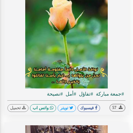
#جمعة مباركة
#تفاؤل
#أمل
#نصيحة
57
فيسبوك
تويتر
واتس اب
تحميل