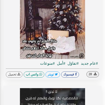
#عام جديد
#تفاؤل
#أمل
#منوعات
28
فيسبوك
تويتر
واتس اب
تحميل