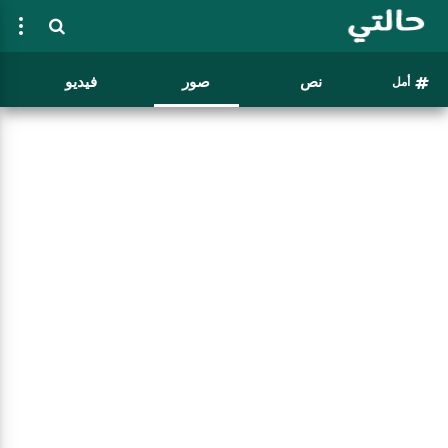
نص
صور
فيديو
أمل