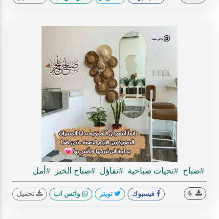
#صباح
#تحيات صباحية
#تفاؤل
#صباح الخير
#أمل
6
فيسبوك
تويتر
واتس اب
تحميل