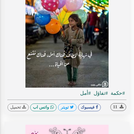
#حكمة
#تفاؤل
#أمل
11
فيسبوك
تويتر
واتس اب
تحميل