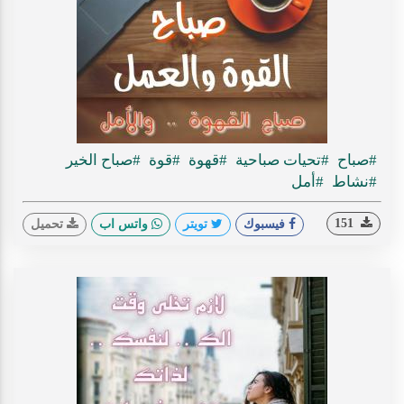
#صباح
#تحيات صباحية
#قهوة
#قوة
#صباح الخير
#نشاط
#أمل
151
فيسبوك
تويتر
واتس اب
تحميل