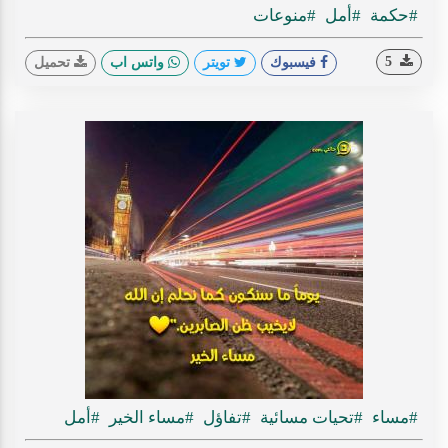
#حكمة
#أمل
#منوعات
5
فيسبوك
تويتر
واتس اب
تحميل
#مساء
#تحيات مسائية
#تفاؤل
#مساء الخير
#أمل