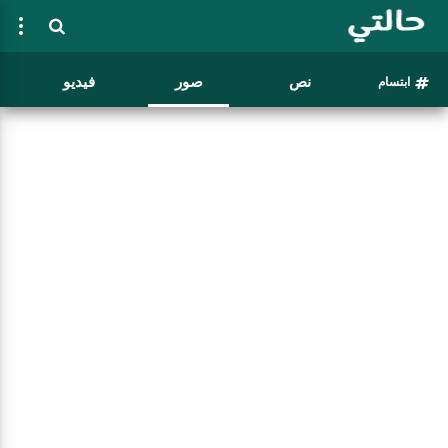
نص
صور
فيديو
ابتسام