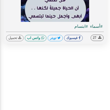
#أسماء
#ابتسام
27
فيسبوك
تويتر
واتس اب
تحميل