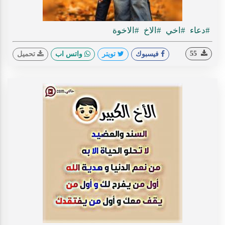
#دعاء
#اخي
#الاخ
#الاخوة
55
فيسبوك
تويتر
واتس اب
تحميل