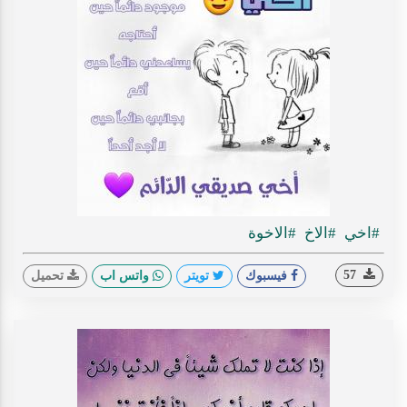
#اخي
#الاخ
#الاخوة
57
فيسبوك
تويتر
واتس اب
تحميل