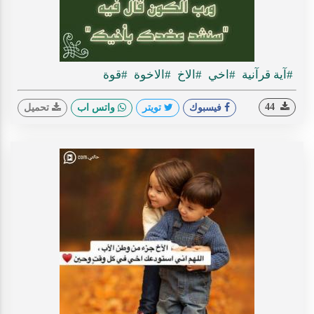
#آية قرآنية
#اخي
#الاخ
#الاخوة
#قوة
44
فيسبوك
تويتر
واتس اب
تحميل