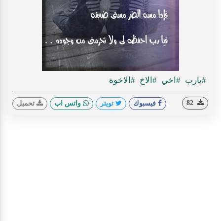
#يارب
#اخي
#الاخ
#الاخوة
82
فيسبوك
تويتر
واتس اب
تحميل