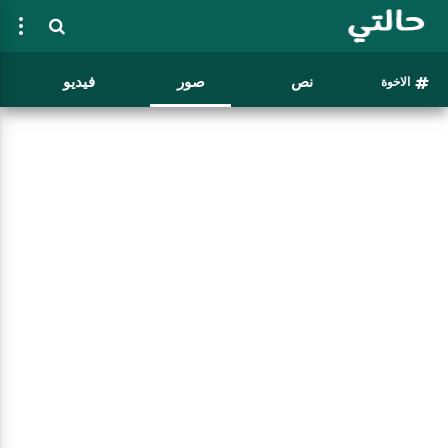
نص
صور
فيديو
الاخوة