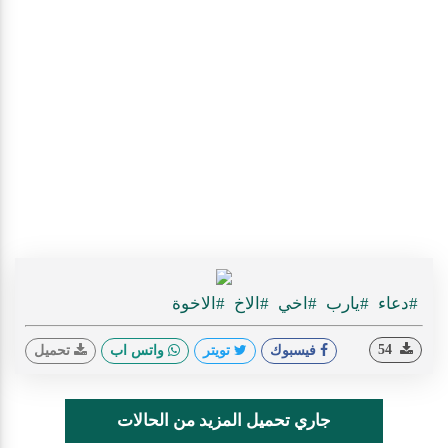
#دعاء
#يارب
#اخي
#الاخ
#الاخوة
54
فيسبوك
تويتر
واتس اب
تحميل
جاري تحميل المزيد من الحالات