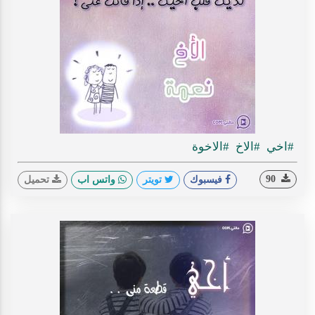
#اخي
#الاخ
#الاخوة
90
فيسبوك
تويتر
واتس اب
تحميل