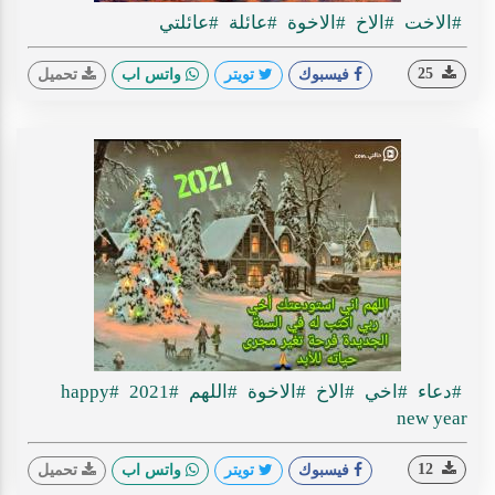
#الاخت
#الاخ
#الاخوة
#عائلة
#عائلتي
25
فيسبوك
تويتر
واتس اب
تحميل
#دعاء
#اخي
#الاخ
#الاخوة
#اللهم
#2021
#happy
new year
12
فيسبوك
تويتر
واتس اب
تحميل