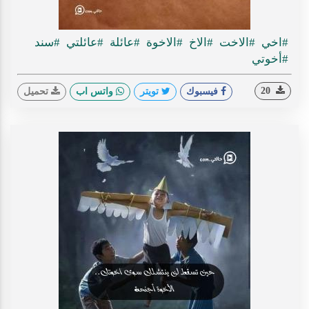
#اخي
#الاخت
#الاخ
#الاخوة
#عائلة
#عائلتي
#سند
#أخوتي
20
فيسبوك
تويتر
واتس اب
تحميل