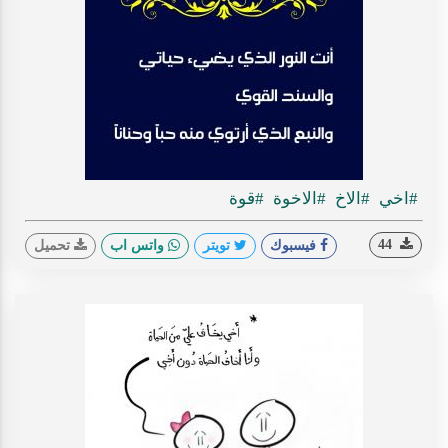
#اخي
#الاخ
#الاخوة
#قوة
44
فيسبوك
تويتر
واتس اب
تحميل