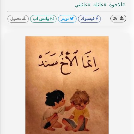
#الاخوة
#عائلة
#عائلتي
26
فيسبوك
تويتر
واتس اب
تحميل