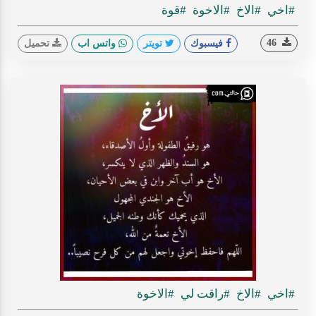
#اخي
#الاخ
#الاخوة
#قوة
46
فيسبوك
تويتر
واتس اب
تحميل
#اخي
#الاخ
#راقت لي
#الاخوة