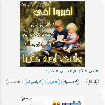
#اخي
#الاخ
#راقت لي
#الاخوة
38
فيسبوك
تويتر
واتس اب
تحميل