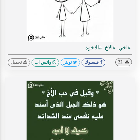
#اخي
#الاخ
#الاخوة
22
فيسبوك
تويتر
واتس اب
تحميل