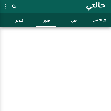
نص
صور
فيديو
الانفس