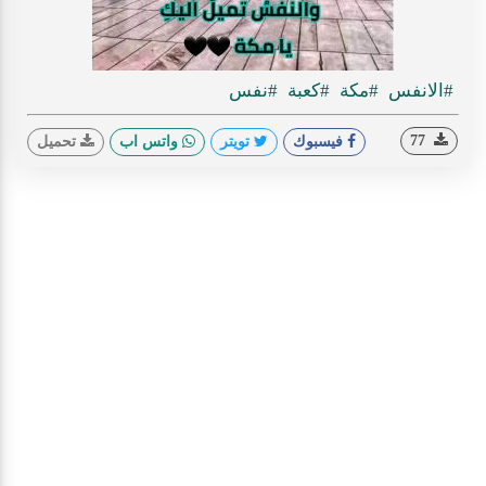
#الانفس
#مكة
#كعبة
#نفس
77
فيسبوك
تويتر
واتس اب
تحميل