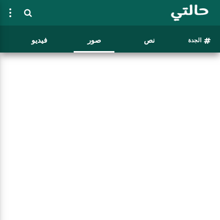
نص
صور
فيديو
الجدة