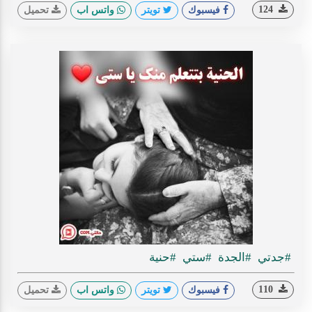
124
فيسبوك
تويتر
واتس اب
تحميل
#جدتي
#الجدة
#ستي
#حنية
110
فيسبوك
تويتر
واتس اب
تحميل