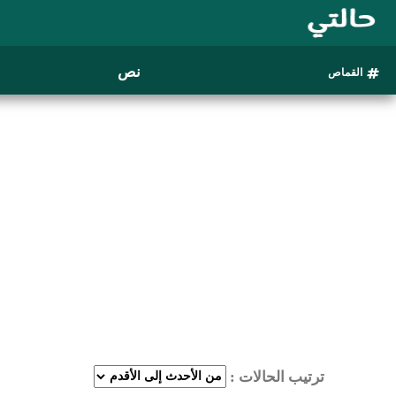
نص
القماص
ترتيب الحالات :