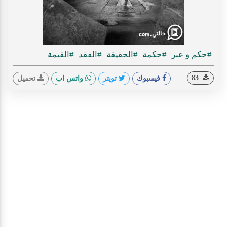
#حكم و عبر
#حكمة
#الحقيقة
#الفقد
#القيمة
83
فيسبوك
تويتر
واتس اب
تحميل