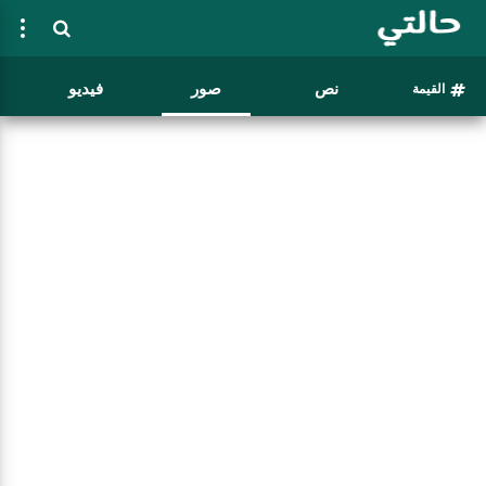
نص
صور
فيديو
القيمة