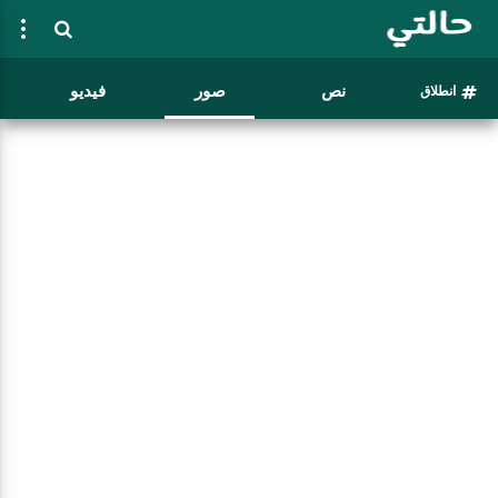
نص
صور
فيديو
انطلاق