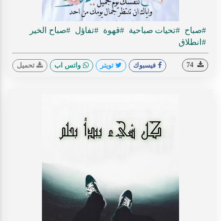
#صباح
#تحيات صباحية
#قهوة
#تفاؤل
#صباح الخير
#انطلاق
74
فيسبوك
تويتر
واتس اب
تحميل