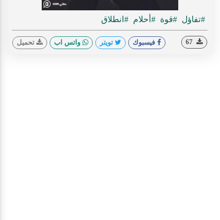
#تفاؤل
#قوة
#أحلام
#انطلاق
67
فيسبوك
تويتر
واتس اب
تحميل