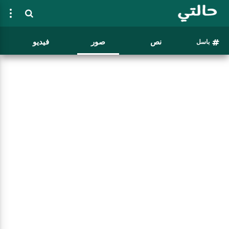
نص
صور
فيديو
باسل