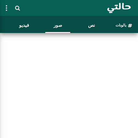
نص
صور
فيديو
بالونات