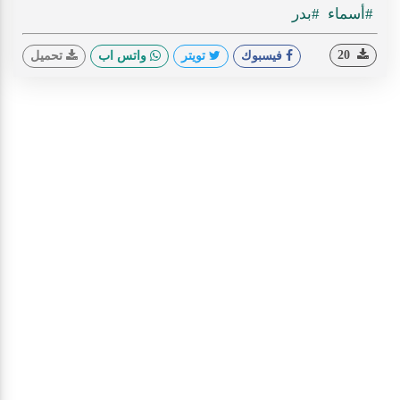
#أسماء
#بدر
20
فيسبوك
تويتر
واتس اب
تحميل