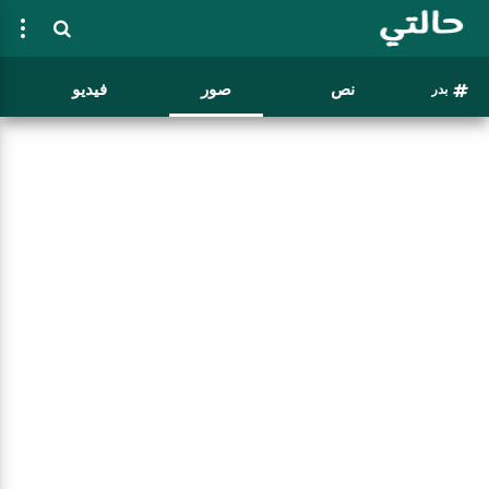
نص
صور
فيديو
بدر