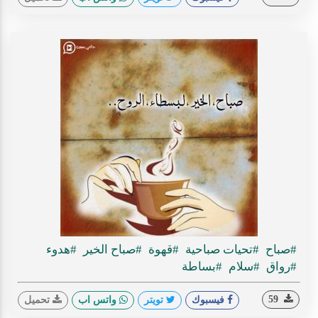
#صباح
#تحيات صباحية
#قهوة
#صباح الخير
#هدوء
#رواق
#سلام
#بساطة
59
فيسبوك
تويتر
واتس اب
تحميل