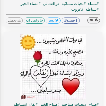
#مساء
#تحيات مسائية
#راقت لي
#مساء الخير
#بساطة
#غروب
38
فيسبوك
تويتر
واتس اب
تحميل
#صباح
#تحيات صباحية
#صباح الخير
#نقاء
#بساطة