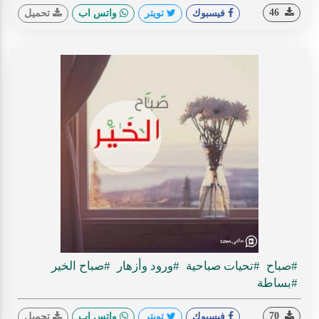
46
فيسبوك
تويتر
واتس اب
تحميل
#صباح
#تحيات صباحية
#ورود وأزهار
#صباح الخير
#بساطة
70
فيسبوك
تويتر
واتس اب
تحميل