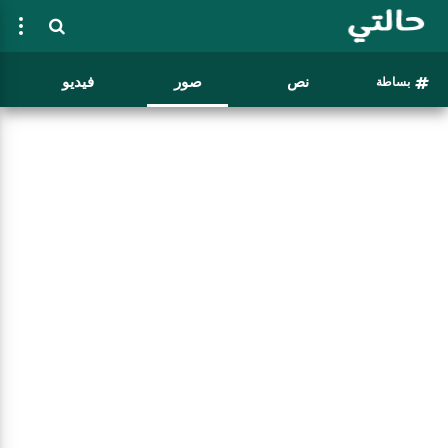
نص
صور
فيديو
بساطة