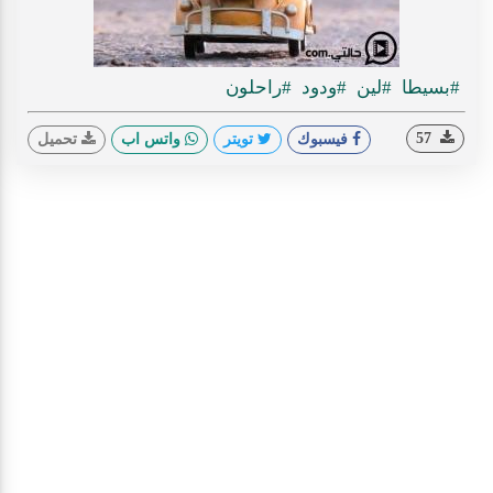
#بسيطا
#لين
#ودود
#راحلون
57
فيسبوك
تويتر
واتس اب
تحميل