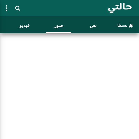
نص
صور
فيديو
بسيطا