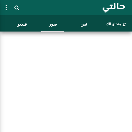
نص
صور
فيديو
بشتاق الك