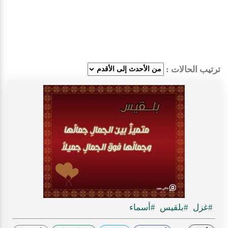
ترتيب الحالات :
#غزل
#بلقيس
#أسماء