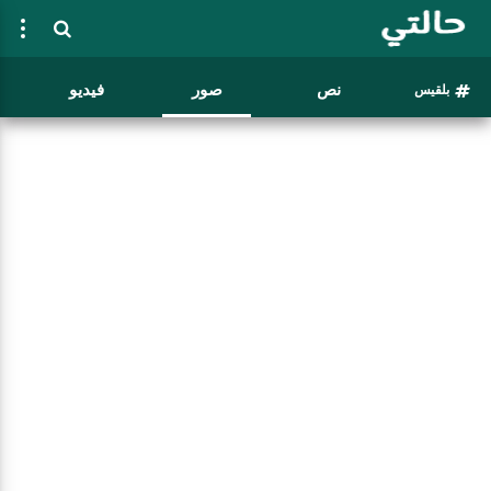
نص
صور
فيديو
بلقيس