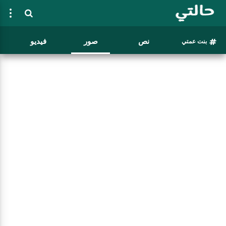
نص
صور
فيديو
بنت عمتي