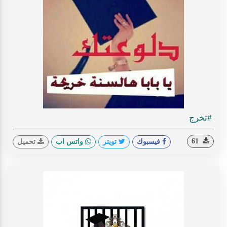
#تخرج
61
فيسبوك
تويتر
واتس اب
تحميل