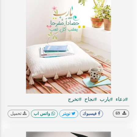
#دعاء
#يارب
#نجاح
#تخرج
69
فيسبوك
تويتر
واتس اب
تحميل