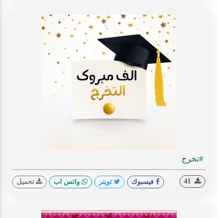
#تخرج
41
فيسبوك
تويتر
واتس اب
تحميل