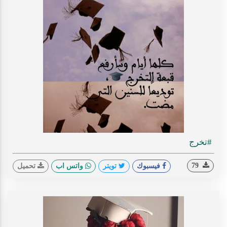
#تخرج
79
فيسبوك
تويتر
واتس اب
تحميل