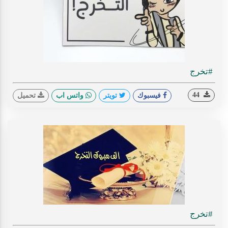
#تخرج
44
فيسبوك
تويتر
واتس اب
تحميل
#تخرج