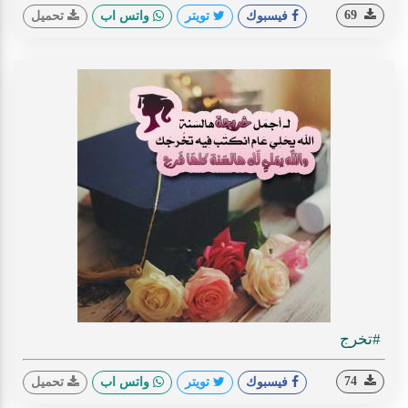
69
فيسبوك
تويتر
واتس اب
تحميل
#تخرج
74
فيسبوك
تويتر
واتس اب
تحميل