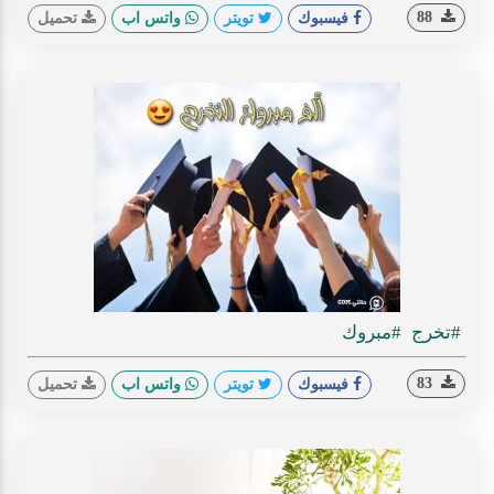
88
فيسبوك
تويتر
واتس اب
تحميل
#تخرج
#مبروك
83
فيسبوك
تويتر
واتس اب
تحميل