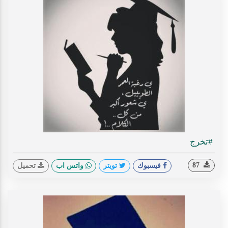
#تخرج
87
فيسبوك
تويتر
واتس اب
تحميل