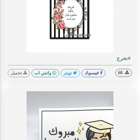
#تخرج
68
فيسبوك
تويتر
واتس اب
تحميل