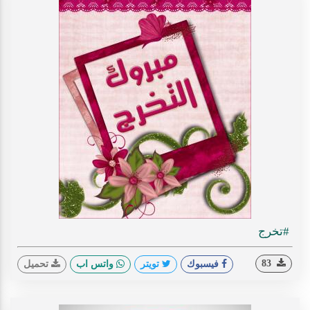
#تخرج
83
فيسبوك
تويتر
واتس اب
تحميل