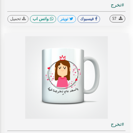
#تخرج
57
فيسبوك
تويتر
واتس اب
تحميل
#تخرج