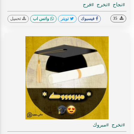
#نجاح
#تخرج
#فرح
35
فيسبوك
تويتر
واتس اب
تحميل
#تخرج
#مبروك