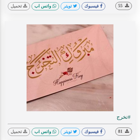
55
فيسبوك
تويتر
واتس اب
تحميل
#تخرج
81
فيسبوك
تويتر
واتس اب
تحميل