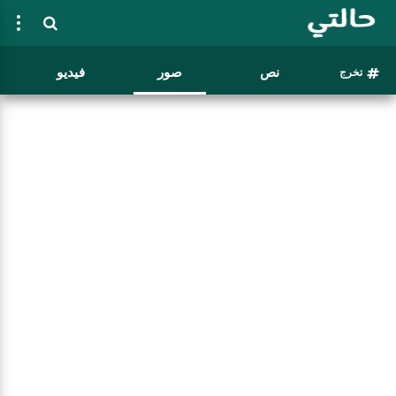
نص
صور
فيديو
تخرج