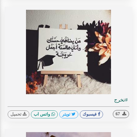
#تخرج
67
فيسبوك
تويتر
واتس اب
تحميل