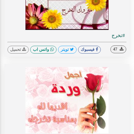
#تخرج
47
فيسبوك
تويتر
واتس اب
تحميل