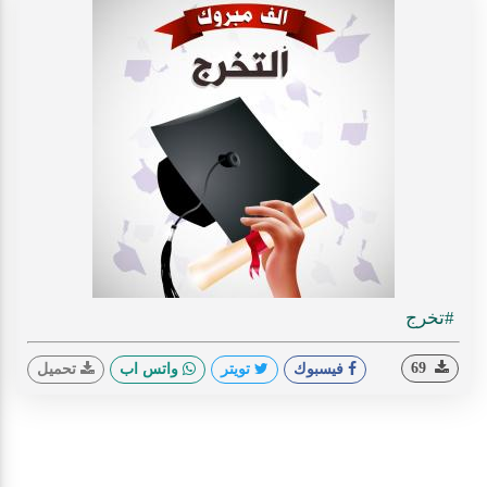
#تخرج
69
فيسبوك
تويتر
واتس اب
تحميل