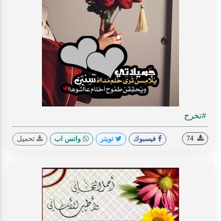
#تخرج
74
فيسبوك
تويتر
واتس اب
تحميل