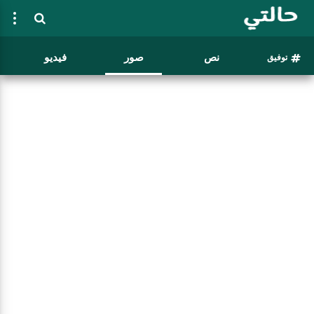
نص
صور
فيديو
توفيق