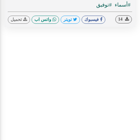
#أسماء
#توفيق
14
فيسبوك
تويتر
واتس اب
تحميل