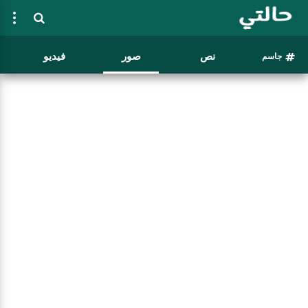
نص
صور
فيديو
جاسم