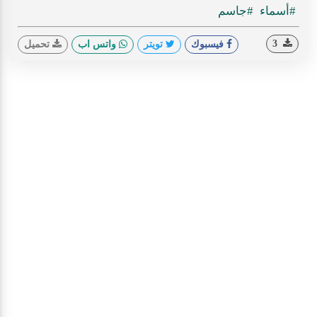
#أسماء
#جاسم
3
فيسبوك
تويتر
واتس اب
تحميل