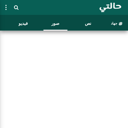
نص
صور
فيديو
جهاد