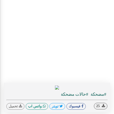
#مضحكة
#حالات مضحكة
25
فيسبوك
تويتر
واتس اب
تحميل