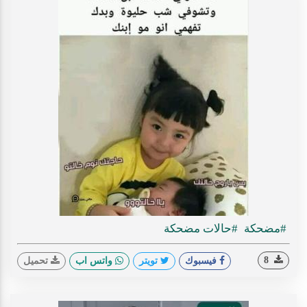
#مضحكة
#حالات مضحكة
8
فيسبوك
تويتر
واتس اب
تحميل