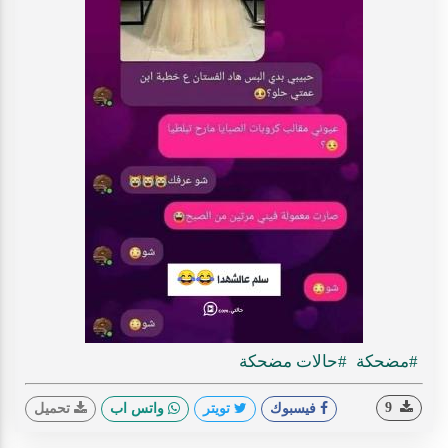
#مضحكة
#حالات مضحكة
9
فيسبوك
تويتر
واتس اب
تحميل