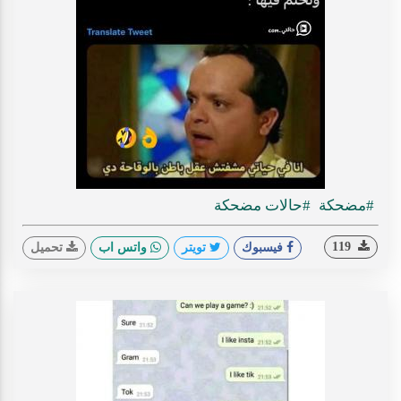
#مضحكة
#حالات مضحكة
119
فيسبوك
تويتر
واتس اب
تحميل