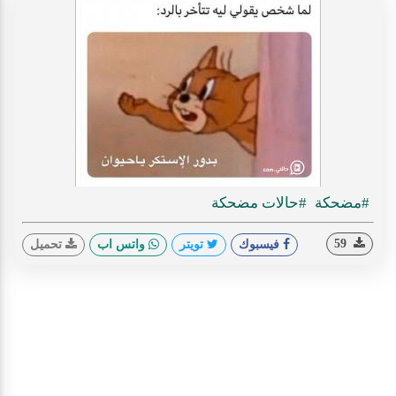
#مضحكة
#حالات مضحكة
59
فيسبوك
تويتر
واتس اب
تحميل