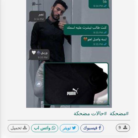
#مضحكة
#حالات مضحكة
9
فيسبوك
تويتر
واتس اب
تحميل