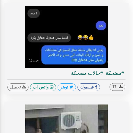
#مضحكة
#حالات مضحكة
17
فيسبوك
تويتر
واتس اب
تحميل