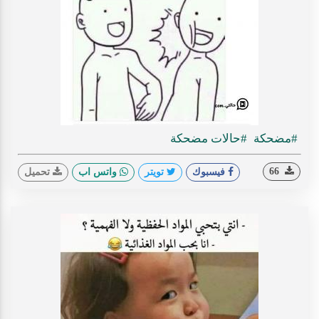
#مضحكة
#حالات مضحكة
66
فيسبوك
تويتر
واتس اب
تحميل