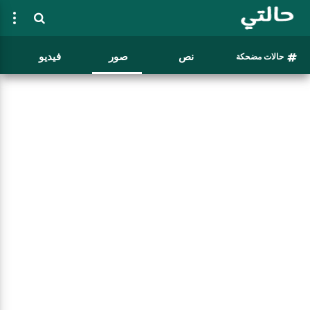
نص
صور
فيديو
حالات مضحكة