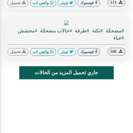
133
فيسبوك
تويتر
واتس اب
تحميل
#مضحكة
#نكتة
#طرفة
#حالات مضحكة
#محشش
#غباء
160
فيسبوك
تويتر
واتس اب
تحميل
جاري تحميل المزيد من الحالات