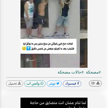
#مضحكة
#حالات مضحكة
19
فيسبوك
تويتر
واتس اب
تحميل