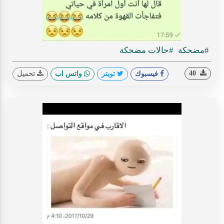
#مضحكة
#حالات مضحكة
40
فيسبوك
تويتر
واتس اب
تحميل