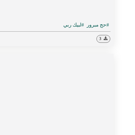
#حج مبرور
#لبيك ربي
3