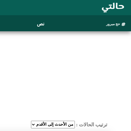
نص
حج مبرور
ترتيب الحالات :