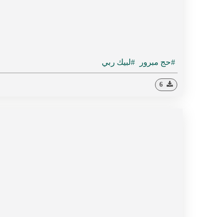
#حج مبرور
#لبيك ربي
6