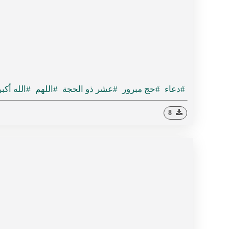
#دعاء
#حج مبرور
#عشر ذو الحجة
#اللهم
#الله أكبر
8