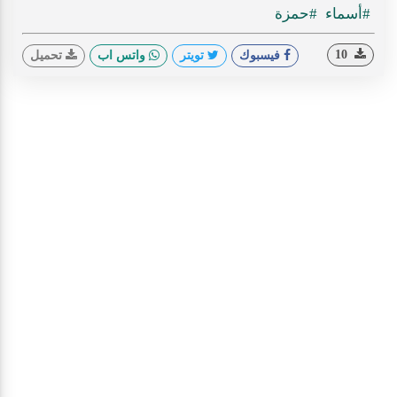
#أسماء
#حمزة
10
فيسبوك
تويتر
واتس اب
تحميل