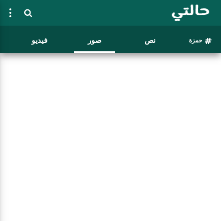
نص
صور
فيديو
حمزة