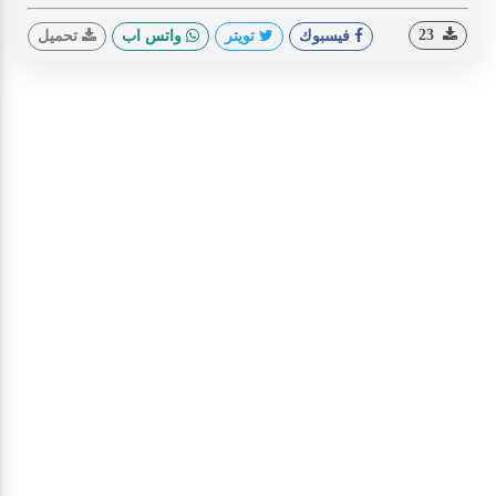
23
فيسبوك
تويتر
واتس اب
تحميل