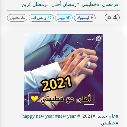
#رمضان
#خطيبتي
#رمضان أحلى
#رمضان كريم
15
فيسبوك
تويتر
واتس اب
تحميل
#عام جديد
#2021
#happy new year
#new year
#خطيبتي