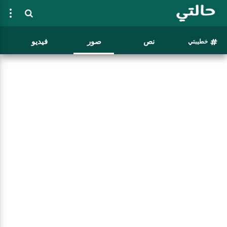
نص
صور
فيديو
خطيبتي