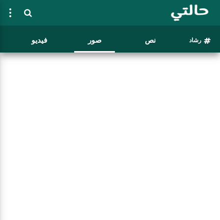
نص
صور
فيديو
رشاد