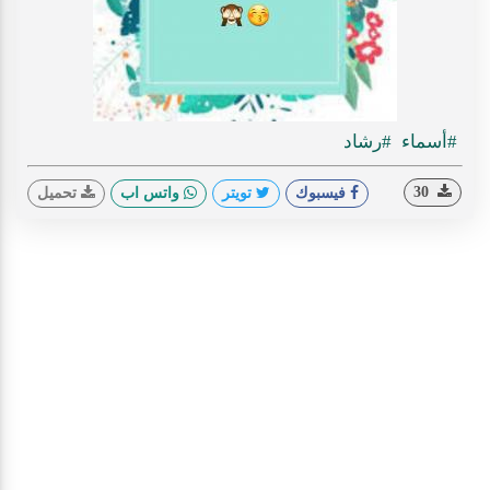
#أسماء
#رشاد
30
فيسبوك
تويتر
واتس اب
تحميل