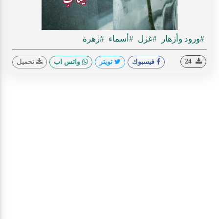
#ورود وأزهار
#غزل
#أسماء
#زهرة
24
فيسبوك
تويتر
واتس اب
تحميل