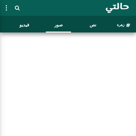
نص
صور
فيديو
زهرة