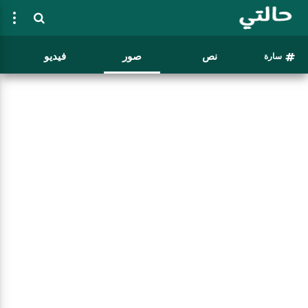
نص
صور
فيديو
سارة