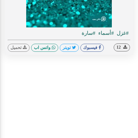
#غزل
#أسماء
#سارة
12
فيسبوك
تويتر
واتس اب
تحميل