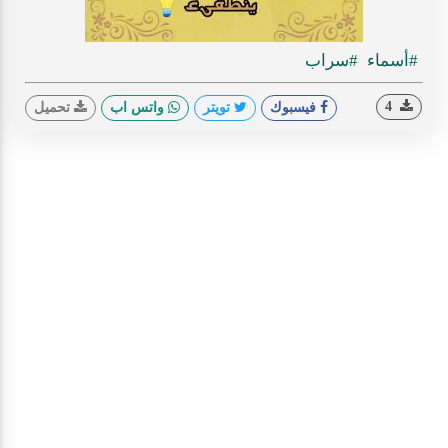
#أسماء
#سراب
4
فيسبوك
تويتر
واتس اب
تحميل