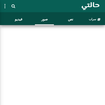
نص
صور
فيديو
سراب