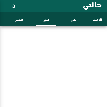
نص
صور
فيديو
سفر