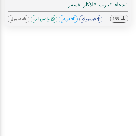
#دعاء
#يارب
#اذكار
#سفر
155
فيسبوك
تويتر
واتس اب
تحميل