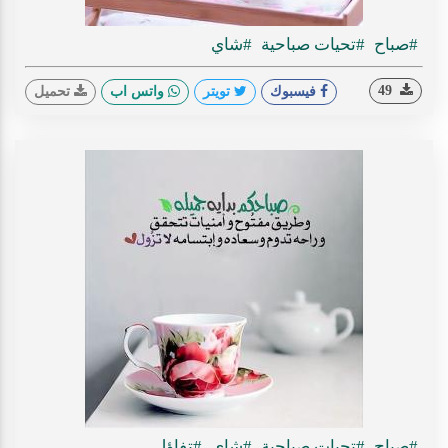
#صباح
#تحيات صباحية
#شاي
49
فيسبوك
تويتر
واتس اب
تحميل
#صباح
#تحيات صباحية
#شاي
#تفاؤل