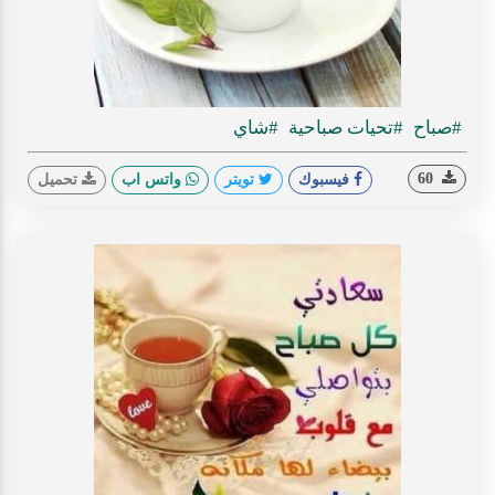
#صباح
#تحيات صباحية
#شاي
60
فيسبوك
تويتر
واتس اب
تحميل