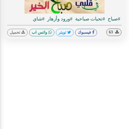
#صباح
#تحيات صباحية
#ورود وأزهار
#شاي
63
فيسبوك
تويتر
واتس اب
تحميل