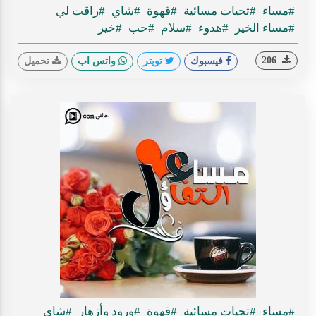
#مساء
#تحيات مسائية
#قهوة
#شاي
#راقت لي
#مساء الخير
#هدوء
#سلام
#حب
#خير
206
فيسبوك
تويتر
واتس اب
تحميل
#مساء
#تحيات مسائية
#قهوة
#ورود وأزهار
#شاي