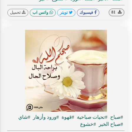
81
فيسبوك
تويتر
واتس اب
تحميل
#صباح
#تحيات صباحية
#قهوة
#ورود وأزهار
#شاي
#صباح الخير
#خشوع