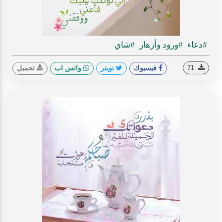
#دعاء
#ورود وأزهار
#شاي
71
فيسبوك
تويتر
واتس اب
تحميل