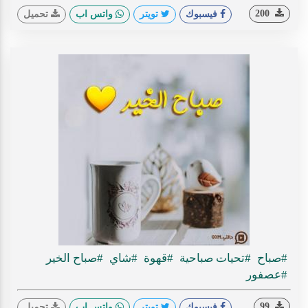
200
فيسبوك
تويتر
واتس اب
تحميل
#صباح
#تحيات صباحية
#قهوة
#شاي
#صباح الخير
#عصفور
99
فيسبوك
تويتر
واتس اب
تحميل