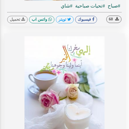
#صباح
#تحيات صباحية
#شاي
60
فيسبوك
تويتر
واتس اب
تحميل