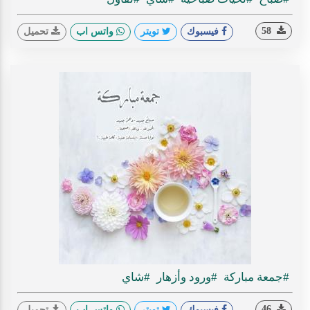
58
فيسبوك
تويتر
واتس اب
تحميل
#جمعة مباركة
#ورود وأزهار
#شاي
46
فيسبوك
تويتر
واتس اب
تحميل