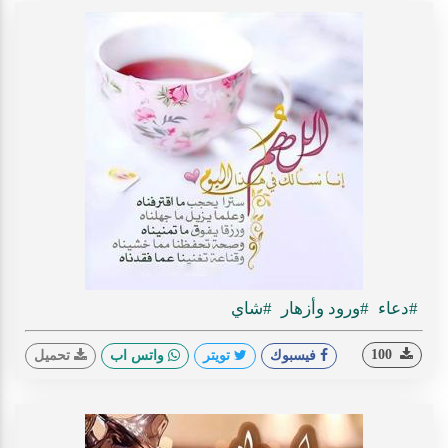
#دعاء
#ورود وأزهار
#شاي
100
فيسبوك
تويتر
واتس اب
تحميل