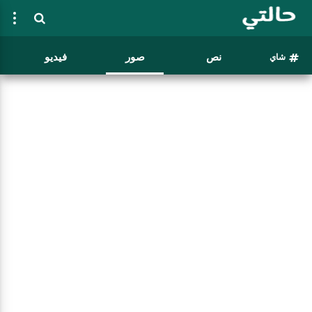
نص
صور
فيديو
شاي