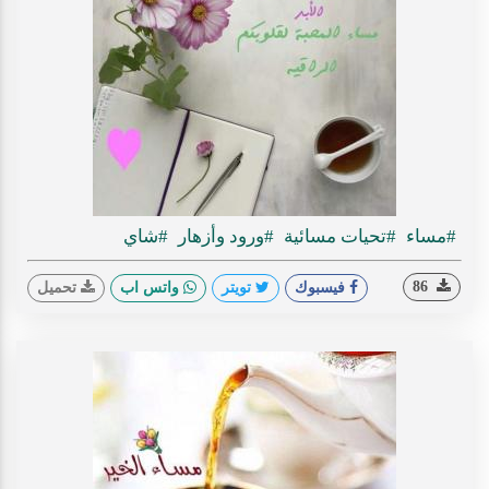
#مساء
#تحيات مسائية
#ورود وأزهار
#شاي
86
فيسبوك
تويتر
واتس اب
تحميل