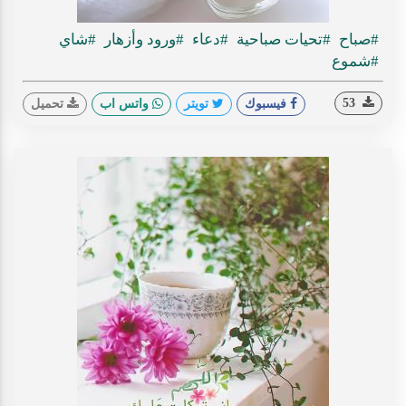
#صباح
#تحيات صباحية
#دعاء
#ورود وأزهار
#شاي
#شموع
53
فيسبوك
تويتر
واتس اب
تحميل