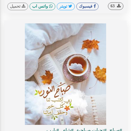
63
فيسبوك
تويتر
واتس اب
تحميل
#صباح
#تحيات صباحية
#شاي
#يارب