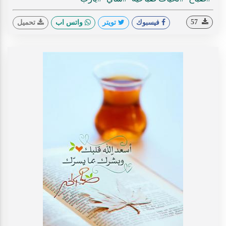
57
فيسبوك
تويتر
واتس اب
تحميل