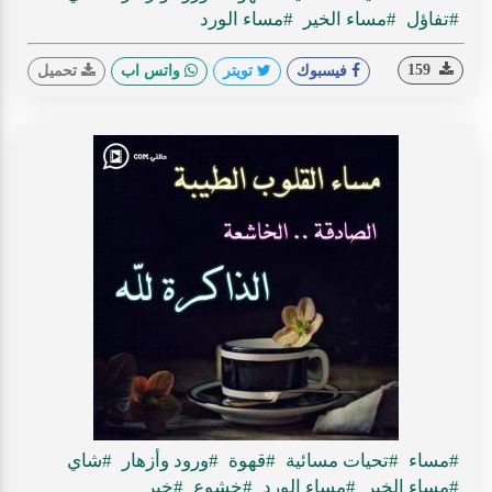
#تفاؤل
#مساء الخير
#مساء الورد
159
فيسبوك
تويتر
واتس اب
تحميل
#مساء
#تحيات مسائية
#قهوة
#ورود وأزهار
#شاي
#مساء الخير
#مساء الورد
#خشوع
#خير