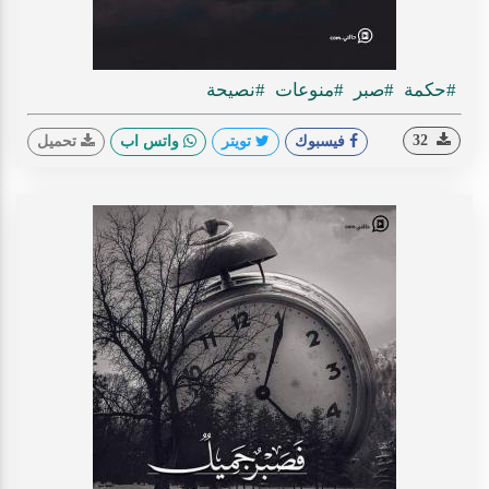
#حكمة
#صبر
#منوعات
#نصيحة
32
فيسبوك
تويتر
واتس اب
تحميل