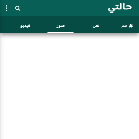
نص
صور
فيديو
صبر