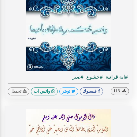
#آية قرآنية
#خشوع
#صبر
113
فيسبوك
تويتر
واتس اب
تحميل