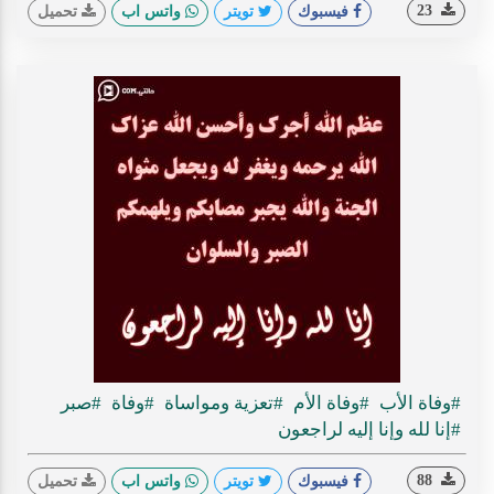
23
فيسبوك
تويتر
واتس اب
تحميل
#وفاة الأب
#وفاة الأم
#تعزية ومواساة
#وفاة
#صبر
#إنا لله وإنا إليه لراجعون
88
فيسبوك
تويتر
واتس اب
تحميل