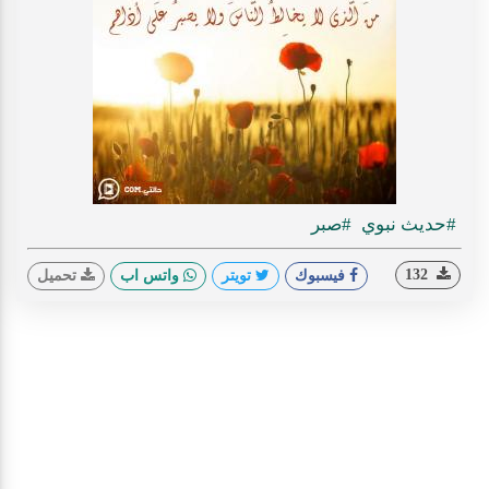
#حديث نبوي
#صبر
132
فيسبوك
تويتر
واتس اب
تحميل