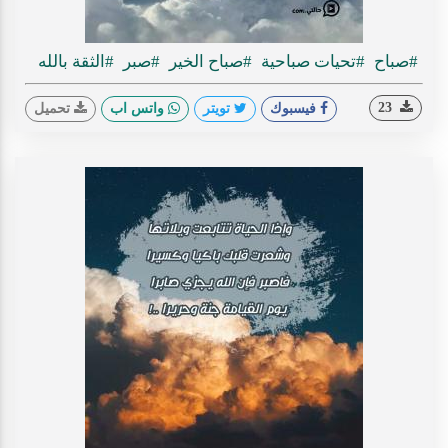
#صباح
#تحيات صباحية
#صباح الخير
#صبر
#الثقة بالله
23
فيسبوك
تويتر
واتس اب
تحميل