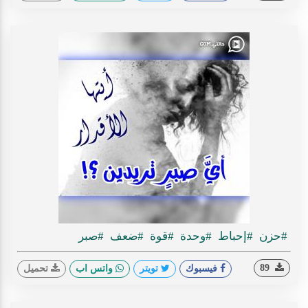
#حزن
#إحباط
#وحدة
#قوة
#ضعف
#صبر
89
فيسبوك
تويتر
واتس اب
تحميل