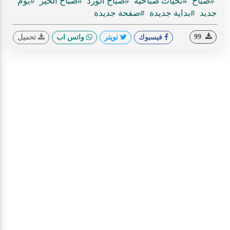
#صباح
#تحيات صباحية
#صباح الورد
#صباح الخير
#يوم
جديد
#بداية جديدة
#صفحة جديدة
99
فيسبوك
تويتر
واتس اب
تحميل