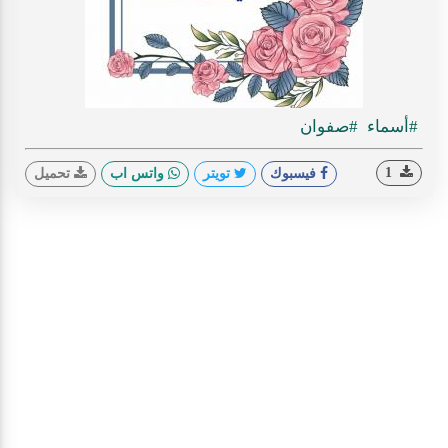
#أسماء
#صفوان
1
فيسبوك
تويتر
واتس اب
تحميل