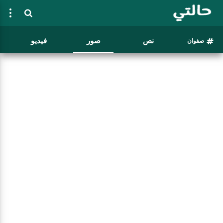
نص
صور
فيديو
صفوان