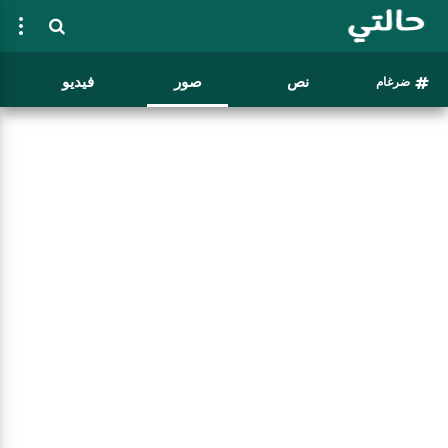
نص
صور
فيديو
ضرغام