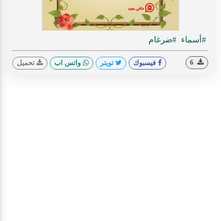
#أسماء
#ضرغام
6
فيسبوك
تويتر
واتس اب
تحميل