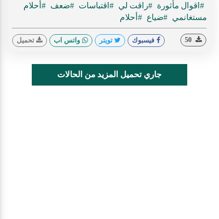
#اقوال مأثورة
#راقت لي
#اقتباسات
#ضعف
#أحلام
مستغانمي
#ضياع
#أحلام
50
فيسبوك
تويتر
واتس اب
تحميل
جاري تحميل المزيد من الحالات