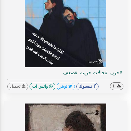
#حزن
#حالات حزينة
#ضعف
1
فيسبوك
تويتر
واتس اب
تحميل