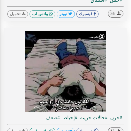
#حنين
#اشتياق
36
فيسبوك
تويتر
واتس اب
تحميل
#حزن
#حالات حزينة
#إحباط
#ضعف