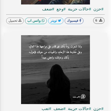
#حزن
#حالات حزينة
#وجع
#ضعف
6
فيسبوك
تويتر
واتس اب
تحميل
#حزن
#حالات حزينة
#ضعف
#تعب