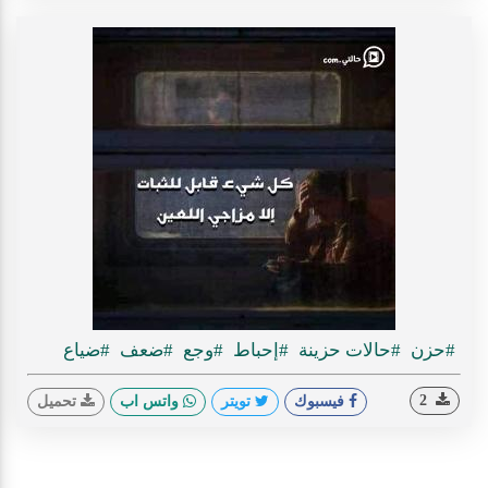
#حزن
#حالات حزينة
#إحباط
#وجع
#ضعف
#ضياع
2
فيسبوك
تويتر
واتس اب
تحميل