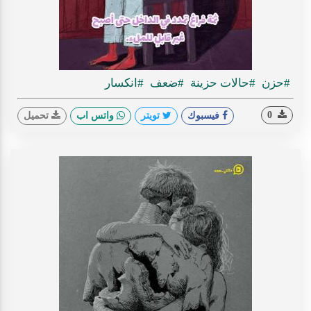
#حزن
#حالات حزينة
#ضعف
#انكسار
0
فيسبوك
تويتر
واتس اب
تحميل