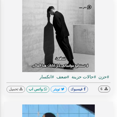
#حزن
#حالات حزينة
#ضعف
#انكسار
6
فيسبوك
تويتر
واتس اب
تحميل