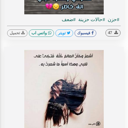
#حزن
#حالات حزينة
#ضعف
47
فيسبوك
تويتر
واتس اب
تحميل