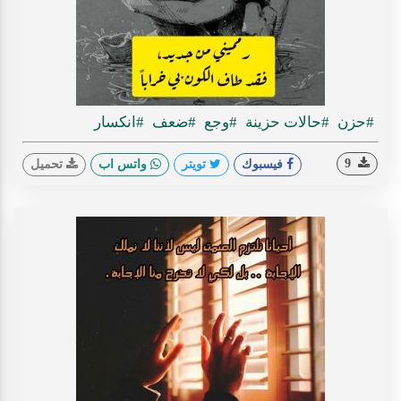
#حزن
#حالات حزينة
#وجع
#ضعف
#انكسار
9
فيسبوك
تويتر
واتس اب
تحميل