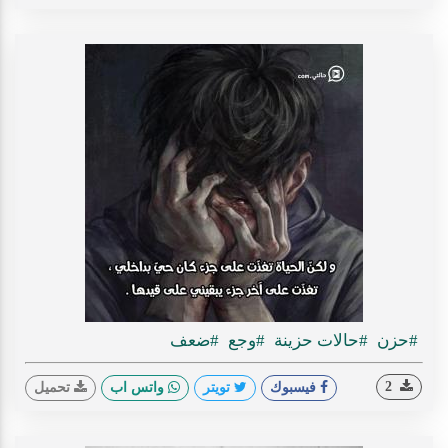
#حزن
#حالات حزينة
#وجع
#ضعف
2
فيسبوك
تويتر
واتس اب
تحميل