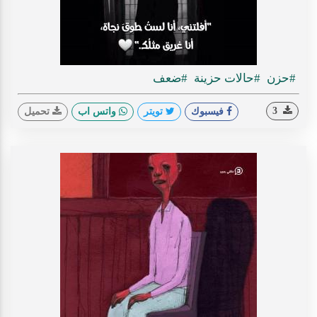
#حزن
#حالات حزينة
#ضعف
3
فيسبوك
تويتر
واتس اب
تحميل