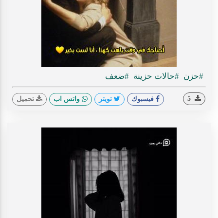
#حزن
#حالات حزينة
#ضعف
5
فيسبوك
تويتر
واتس اب
تحميل