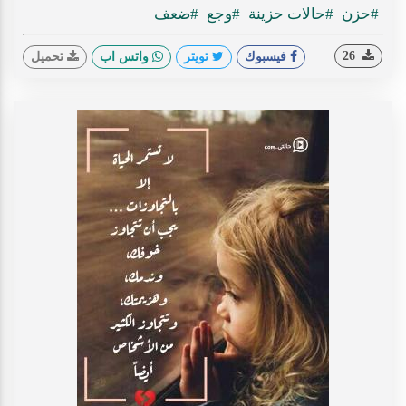
#حزن
#حالات حزينة
#وجع
#ضعف
26
فيسبوك
تويتر
واتس اب
تحميل