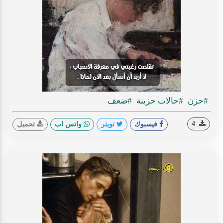
#حزن
#حالات حزينة
#ضعف
4
فيسبوك
تويتر
واتس اب
تحميل