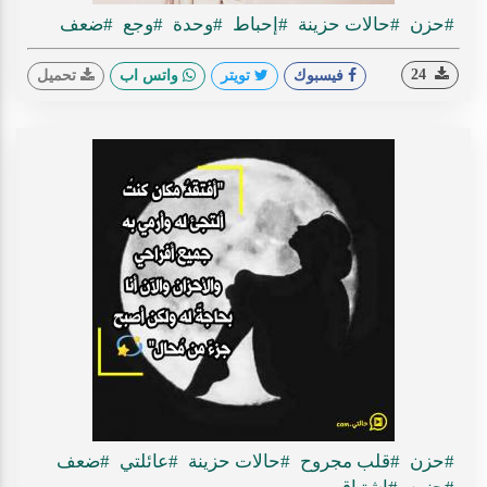
#حزن
#حالات حزينة
#إحباط
#وحدة
#وجع
#ضعف
24
فيسبوك
تويتر
واتس اب
تحميل
#حزن
#قلب مجروح
#حالات حزينة
#عائلتي
#ضعف