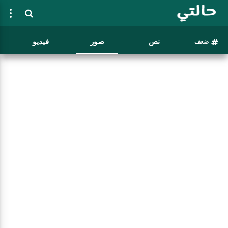
نص
صور
فيديو
ضعف