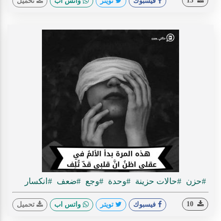
13
فيسبوك
تويتر
واتس اب
تحميل
#حزن
#حالات حزينة
#وحدة
#وجع
#ضعف
#انكسار
10
فيسبوك
تويتر
واتس اب
تحميل