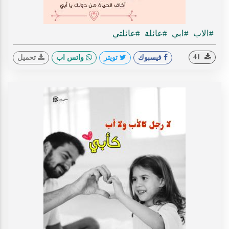
#الاب
#ابي
#عائلة
#عائلتي
41
فيسبوك
تويتر
واتس اب
تحميل