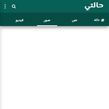
نص
صور
فيديو
عائلة