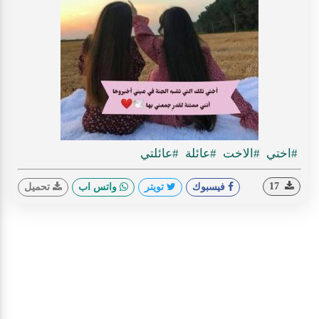
#اختي
#الاخت
#عائلة
#عائلتي
17
فيسبوك
تويتر
واتس اب
تحميل