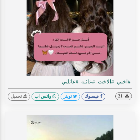
#اختي
#الاخت
#عائلة
#عائلتي
21
فيسبوك
تويتر
واتس اب
تحميل