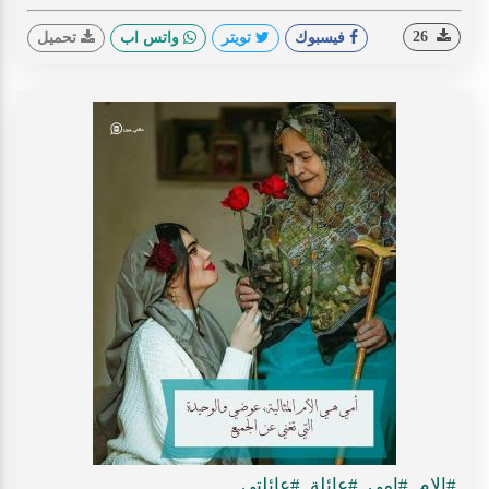
26
فيسبوك
تويتر
واتس اب
تحميل
#الام
#امي
#عائلة
#عائلتي