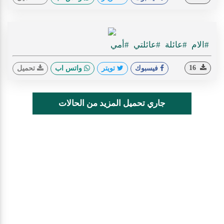
#الام
#عائلة
#عائلتي
#أمي
16
فيسبوك
تويتر
واتس اب
تحميل
جاري تحميل المزيد من الحالات