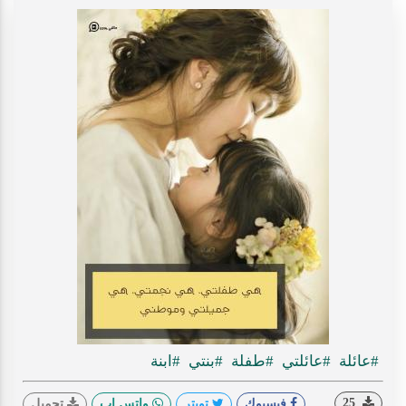
#عائلة
#عائلتي
#طفلة
#بنتي
#ابنة
25
فيسبوك
تويتر
واتس اب
تحميل