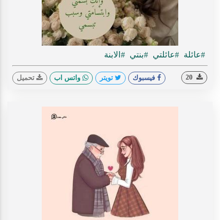
#عائلة
#عائلتي
#بنتي
#الابنة
20
فيسبوك
تويتر
واتس اب
تحميل