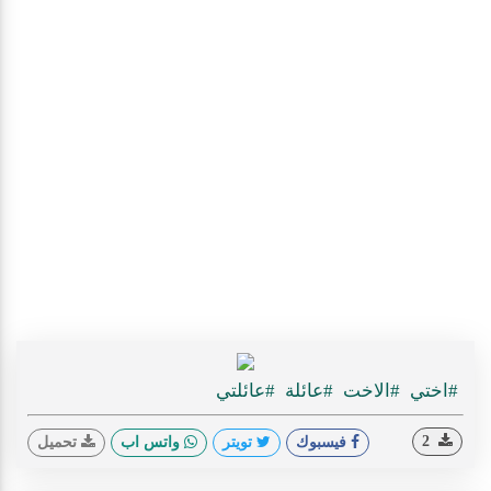
#اختي
#الاخت
#عائلة
#عائلتي
2
فيسبوك
تويتر
واتس اب
تحميل