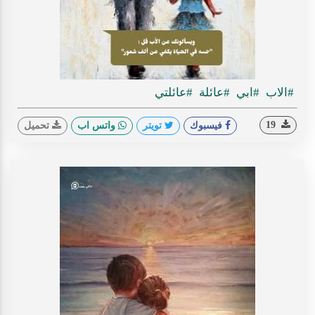
#الاب
#ابي
#عائلة
#عائلتي
19
فيسبوك
تويتر
واتس اب
تحميل