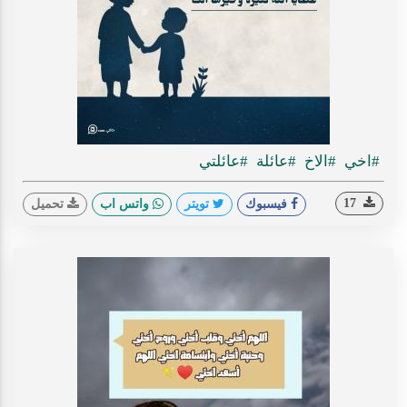
#اخي
#الاخ
#عائلة
#عائلتي
17
فيسبوك
تويتر
واتس اب
تحميل