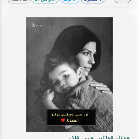
#عائلة
#عائلتي
#ابني
#الابن