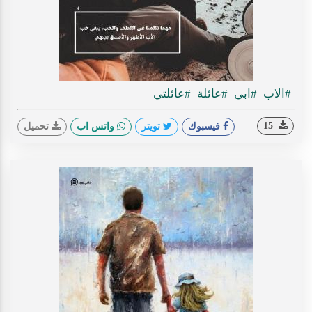
#الاب
#ابي
#عائلة
#عائلتي
15
فيسبوك
تويتر
واتس اب
تحميل