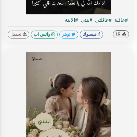
#عائلة
#عائلتي
#بنتي
#الابنة
16
فيسبوك
تويتر
واتس اب
تحميل