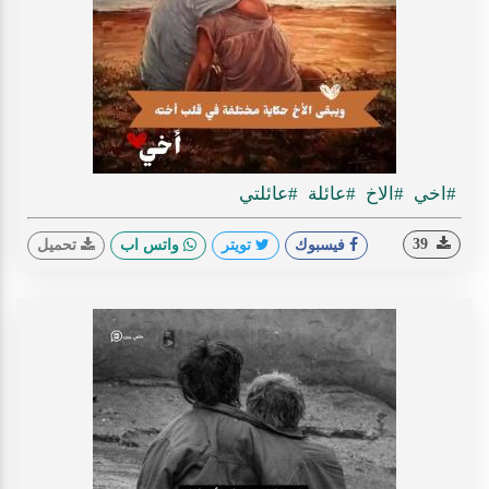
#اخي
#الاخ
#عائلة
#عائلتي
39
فيسبوك
تويتر
واتس اب
تحميل