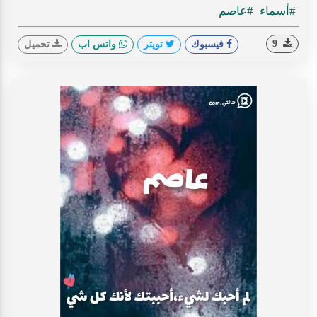
#أسماء
#عاصم
9
فيسبوك
تويتر
واتس اب
تحميل