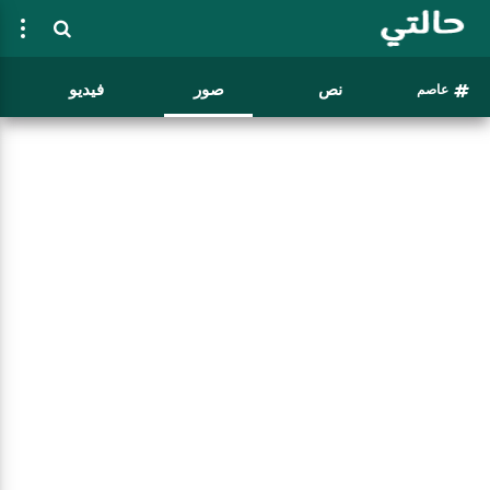
نص
صور
فيديو
عاصم