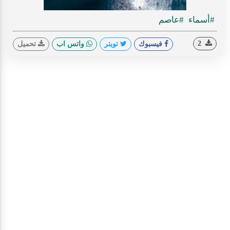
#أسماء
#عاصم
2
فيسبوك
تويتر
واتس اب
تحميل