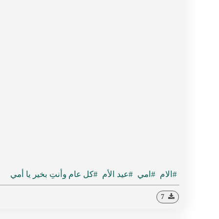
#الام
#امي
#عيد الأم
#كل عام وأنتِ بخير يا أمي
7