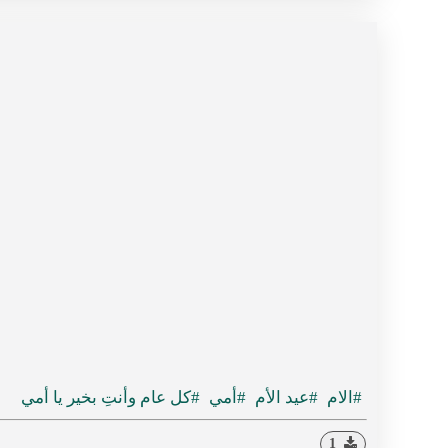
#الام
#عيد الأم
#أمي
#كل عام وأنتِ بخير يا أمي
1