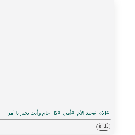
#الام
#عيد الأم
#أمي
#كل عام وأنتِ بخير يا أمي
0