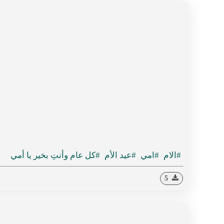
#الام
#امي
#عيد الأم
#كل عام وأنتِ بخير يا أمي
5