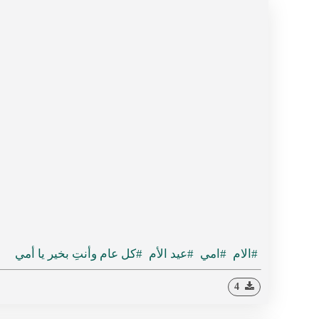
#الام
#امي
#عيد الأم
#كل عام وأنتِ بخير يا أمي
4