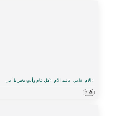
#الام
#امي
#عيد الأم
#كل عام وأنتِ بخير يا أمي
7