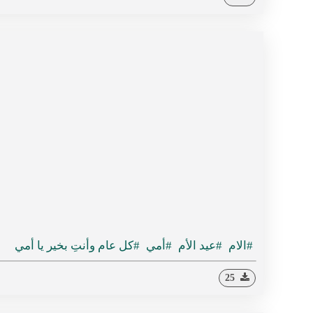
#الام
#عيد الأم
#أمي
#كل عام وأنتِ بخير يا أمي
25