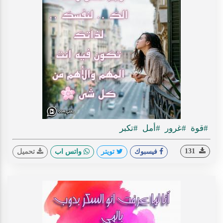
#قوة
#غرور
#أمل
#تكبر
131
فيسبوك
تويتر
واتس اب
تحميل