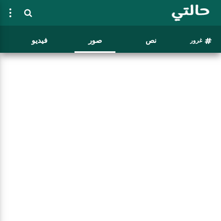
نص
صور
فيديو
غرور