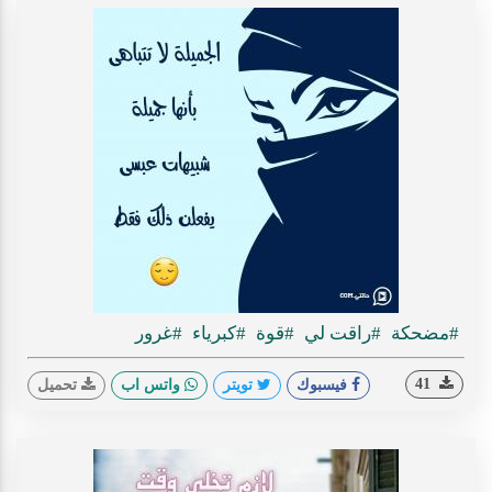
#مضحكة
#راقت لي
#قوة
#كبرياء
#غرور
41
فيسبوك
تويتر
واتس اب
تحميل