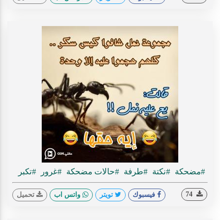
#مضحكة
#نكتة
#طرفة
#حالات مضحكة
#غرور
#تكبر
74
فيسبوك
تويتر
واتس اب
تحميل