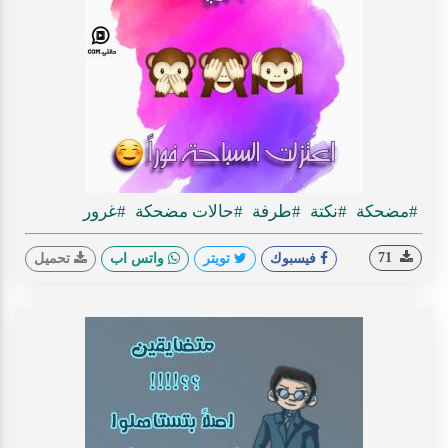
#مضحكة
#نكتة
#طرفة
#حالات مضحكة
#غرور
71
فيسبوك
تويتر
واتس اب
تحميل