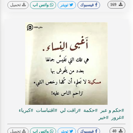
169
فيسبوك
تويتر
واتس اب
تحميل
#حكم و عبر
#حكمة
#راقت لي
#اقتباسات
#كبرياء
#غرور
#خير
40
فيسبوك
تويتر
واتس اب
تحميل