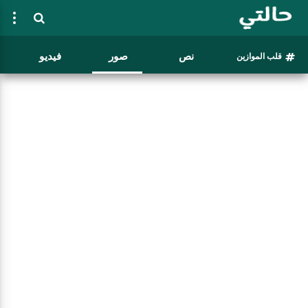
نص
صور
فيديو
قلب الموازين