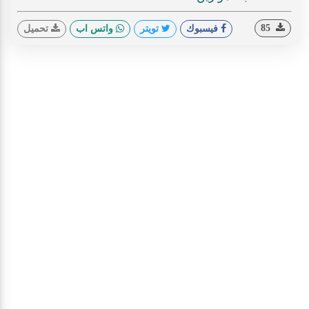
85
فيسبوك
تويتر
واتس اب
تحميل