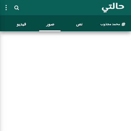
نص
صور
فيديو
محمد مجذوب