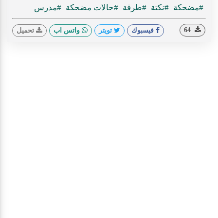
#مضحكة
#نكتة
#طرفة
#حالات مضحكة
#مدرس
64
فيسبوك
تويتر
واتس اب
تحميل