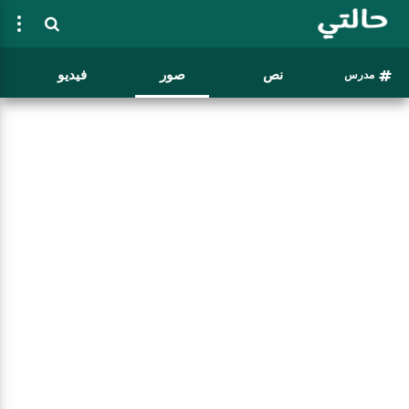
نص
صور
فيديو
مدرس