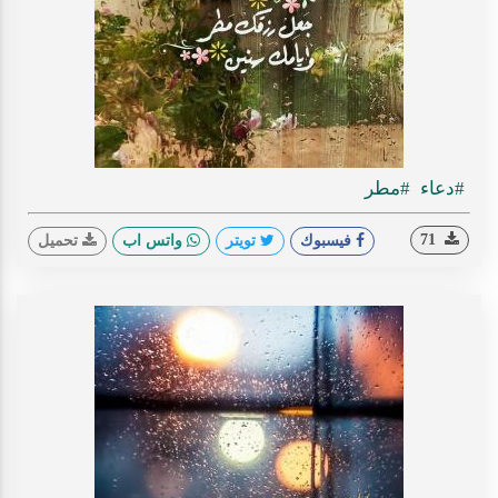
#دعاء
#مطر
71
فيسبوك
تويتر
واتس اب
تحميل