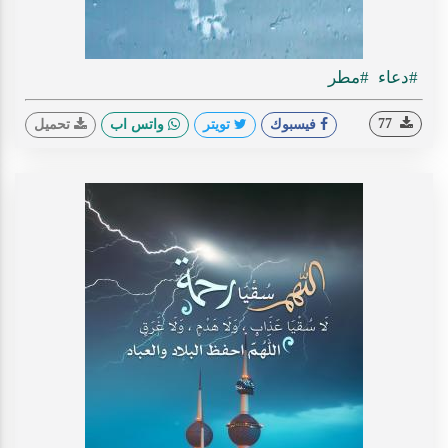
#دعاء
#مطر
77
فيسبوك
تويتر
واتس اب
تحميل