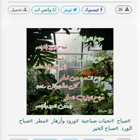
26
فيسبوك
تويتر
واتس اب
تحميل
#صباح
#تحيات صباحية
#ورود وأزهار
#مطر
#صباح
الورد
#صباح الخير