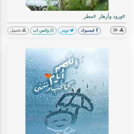
#ورود وأزهار
#مطر
58
فيسبوك
تويتر
واتس اب
تحميل