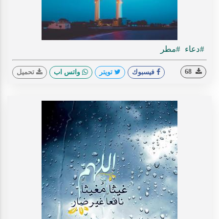
#دعاء
#مطر
68
فيسبوك
تويتر
واتس اب
تحميل