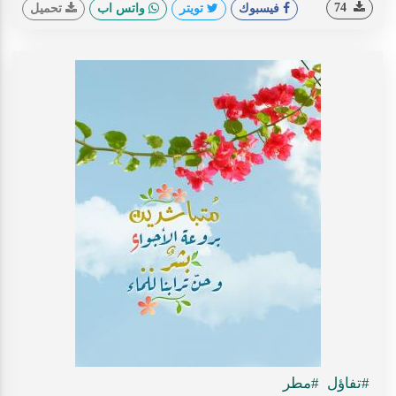
74
فيسبوك
تويتر
واتس اب
تحميل
#تفاؤل
#مطر