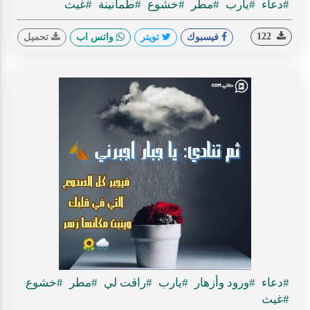
#دعاء
#يارب
#مطر
#خشوع
#طمأنينة
#غيث
122
فيسبوك
تويتر
واتس اب
تحميل
#دعاء
#ورود وأزهار
#يارب
#راقت لي
#مطر
#خشوع
#غيث