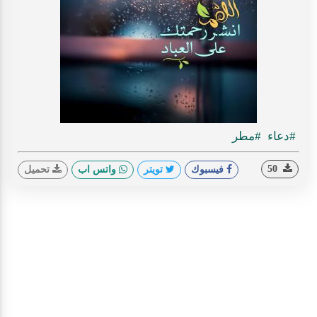
#دعاء
#مطر
50
فيسبوك
تويتر
واتس اب
تحميل