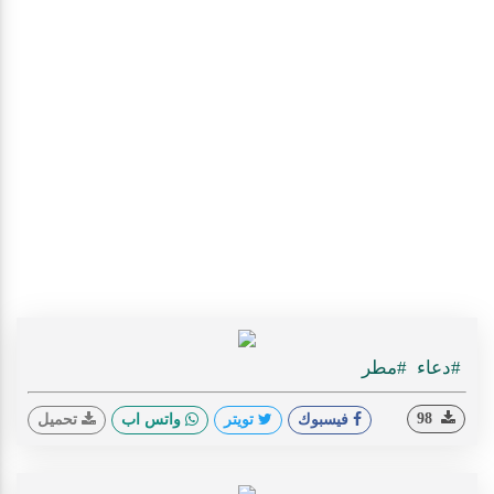
#دعاء
#مطر
98
فيسبوك
تويتر
واتس اب
تحميل