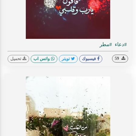
#دعاء
#مطر
59
فيسبوك
تويتر
واتس اب
تحميل