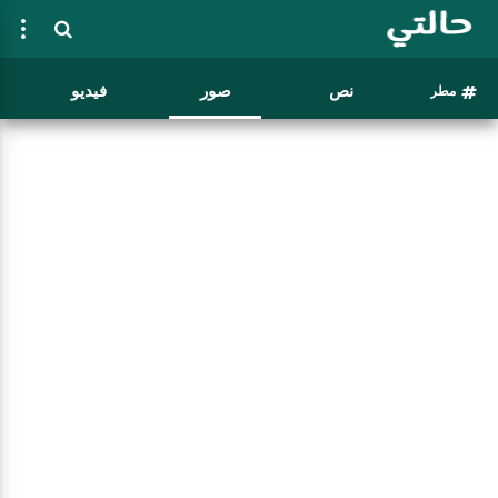
نص
صور
فيديو
مطر