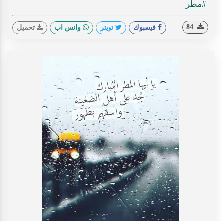
#مطر
84
فيسبوك
تويتر
واتس اب
تحميل