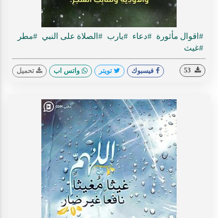
#اقوال مأثورة
#دعاء
#يارب
#الصلاة على النبي
#مطر
#غيث
53
فيسبوك
تويتر
واتس اب
تحميل