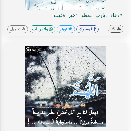
#دعاء
#يارب
#مطر
#خير
#غيث
95
فيسبوك
تويتر
واتس اب
تحميل