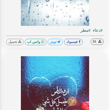
#دعاء
#مطر
91
فيسبوك
تويتر
واتس اب
تحميل