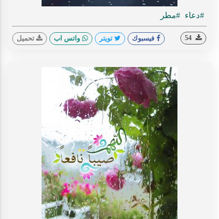
#دعاء
#مطر
54
فيسبوك
تويتر
واتس اب
تحميل