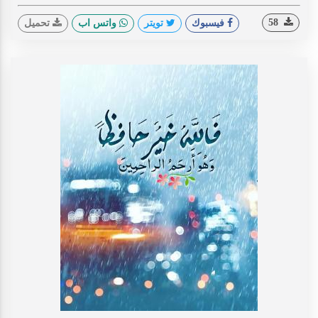
58
فيسبوك
تويتر
واتس اب
تحميل