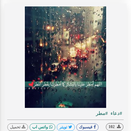
#دعاء
#مطر
102
فيسبوك
تويتر
واتس اب
تحميل