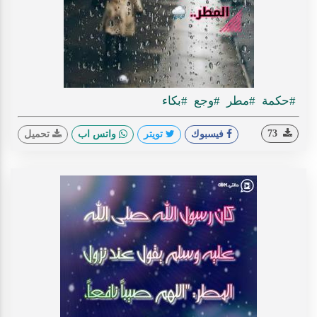
#حكمة
#مطر
#وجع
#بكاء
73
فيسبوك
تويتر
واتس اب
تحميل