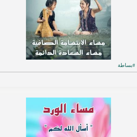
#بساطة