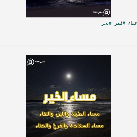
نقاء
#قمر
#بحر