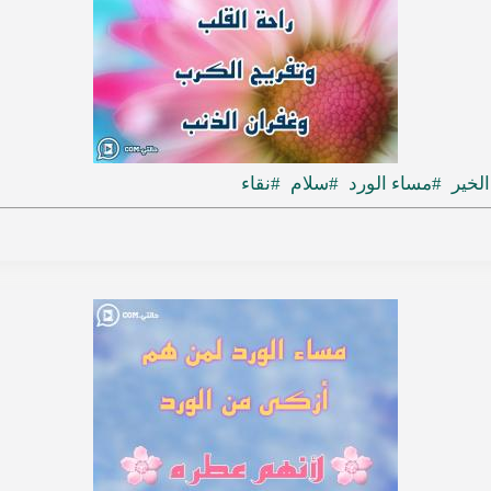
لخير
#مساء الورد
#سلام
#نقاء