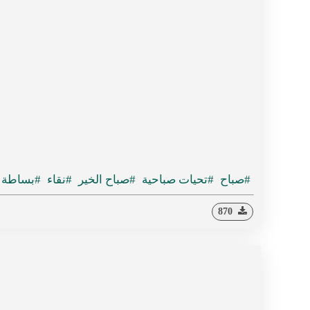
#صباح
#تحيات صباحية
#صباح الخير
#نقاء
#بساطة
870