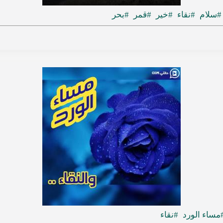
#سلام
#نقاء
#خير
#قمر
#بحر
مساء الورد
#نقاء