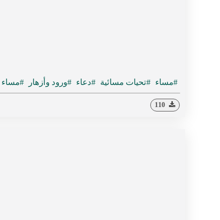
#مساء
#تحيات مسائية
#دعاء
#ورود وأزهار
#مساء ا
110