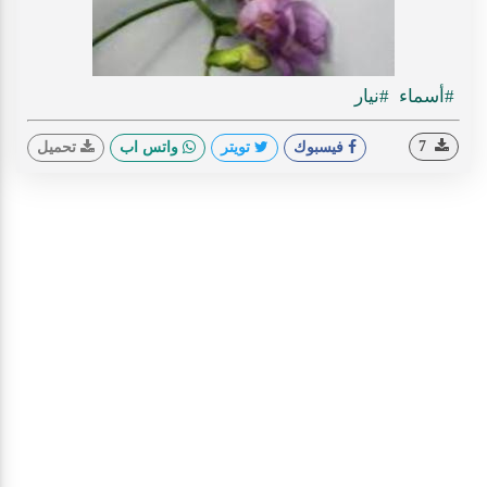
#أسماء
#نيار
7
فيسبوك
تويتر
واتس اب
تحميل