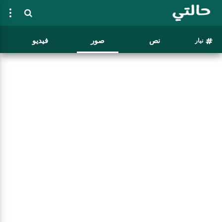
نص
صور
فيديو
نيار