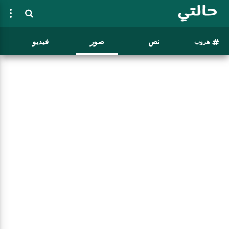
نص
صور
فيديو
هروب