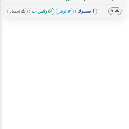
9
فيسبوك
تويتر
واتس اب
تحميل