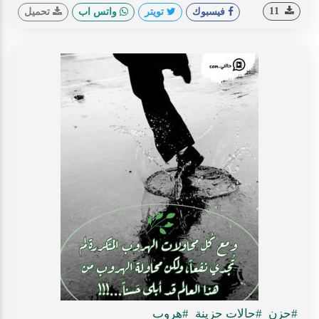
11
فيسبوك
تويتر
واتس اب
تحميل
#حزن
#حالات حزينة
#هروب