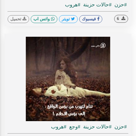
#حزن
#حالات حزينة
#هروب
6
فيسبوك
تويتر
واتس اب
تحميل
#حزن
#حالات حزينة
#وجع
#هروب