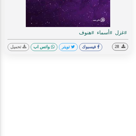
#غزل
#أسماء
#هنوف
28
فيسبوك
تويتر
واتس اب
تحميل