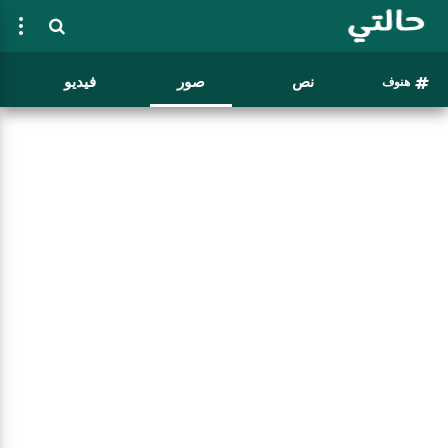
نص
صور
فيديو
هنوف