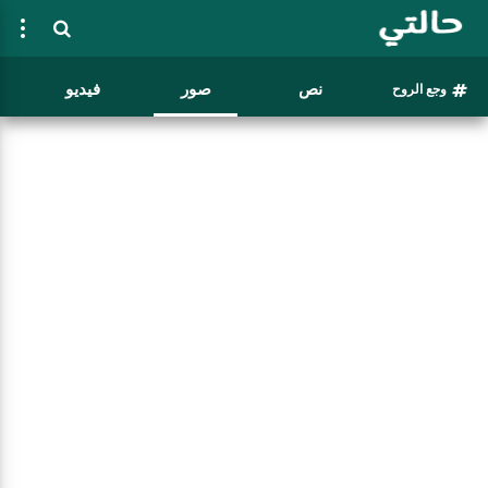
نص
صور
فيديو
وجع الروح