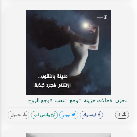
#حزن
#حالات حزينة
#وجع
#تعب
#وجع الروح
3
فيسبوك
تويتر
واتس اب
تحميل