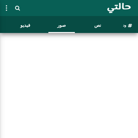
نص
صور
فيديو
ود