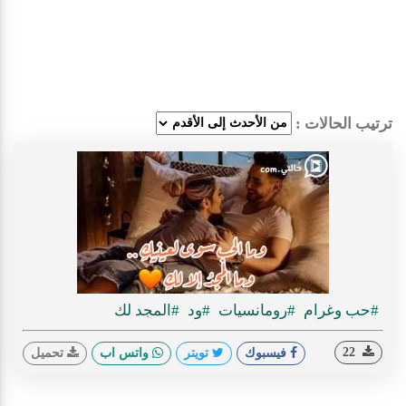
ترتيب الحالات :
#حب وغرام
#رومانسيات
#ود
#المجد لك
22
فيسبوك
تويتر
واتس اب
تحميل